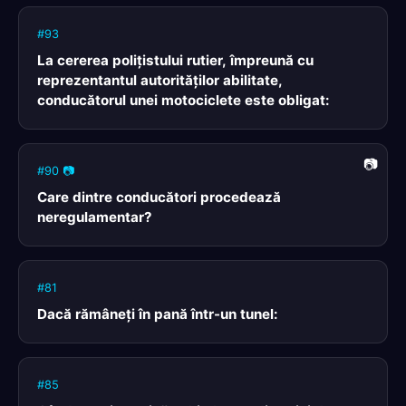
#93
La cererea poliţistului rutier, împreună cu
reprezentantul autorităţilor abilitate,
conducătorul unei motociclete este obligat:
#90 📷
Care dintre conducători procedează
neregulamentar?
#81
Dacă rămâneţi în pană într-un tunel:
#85