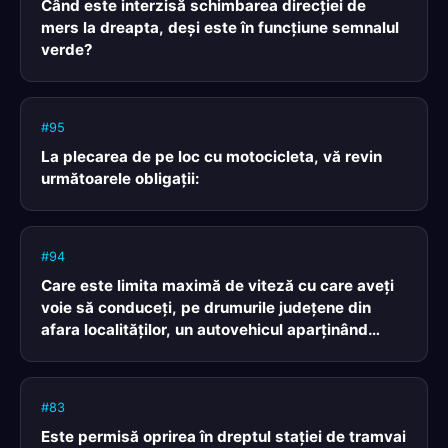
Când este interzisă schimbarea direcţiei de
mers la dreapta, deşi este în funcţiune semnalul
verde?
#95
La plecarea de pe loc cu motocicleta, vă revin
următoarele obligaţii:
#94
Care este limita maximă de viteză cu care aveţi
voie să conduceţi, pe drumurile judeţene din
afara localităţilor, un autovehicul aparţinând
categoriei A?
#83
Este permisă oprirea în dreptul staţiei de tramvai