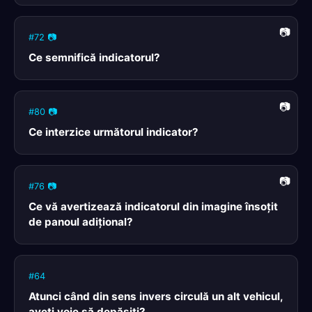
#72 📷
Ce semnifică indicatorul?
#80 📷
Ce interzice următorul indicator?
#76 📷
Ce vă avertizează indicatorul din imagine însoţit
de panoul adiţional?
#64
Atunci când din sens invers circulă un alt vehicul,
aveţi voie să depăşiţi?