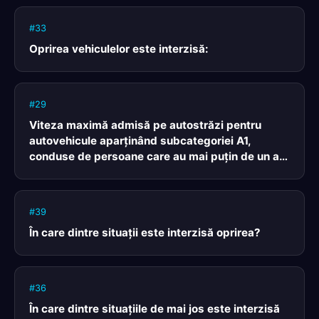
#33
Oprirea vehiculelor este interzisă:
#29
Viteza maximă admisă pe autostrăzi pentru
autovehicule aparţinând subcategoriei A1,
conduse de persoane care au mai puţin de un an
de practică de conducere, este de:
#39
În care dintre situaţii este interzisă oprirea?
#36
În care dintre situaţiile de mai jos este interzisă