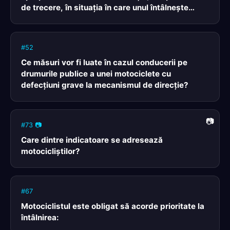
de trecere, în situaţia în care unul întâlneşte
indicatorul „Oprire", iar celălalt indicatorul
„Cedează trecerea"?
#52
Ce măsuri vor fi luate în cazul conducerii pe
drumurile publice a unei motociclete cu
defecţiuni grave la mecanismul de direcţie?
#73 📷
Care dintre indicatoare se adresează
motocicliştilor?
#67
Motociclistul este obligat să acorde prioritate la
întâlnirea: