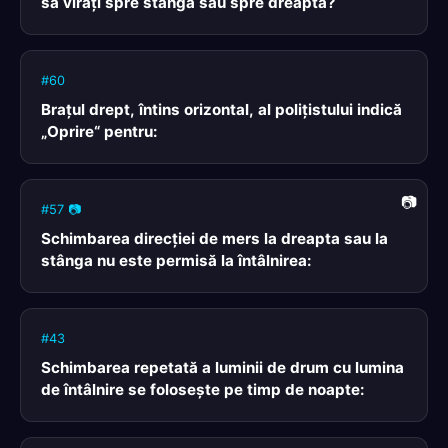
să viraţi spre stânga sau spre dreapta?
#60
Braţul drept, întins orizontal, al poliţistului indică
„Oprire“ pentru:
#57 📷
Schimbarea direcţiei de mers la dreapta sau la
stânga nu este permisă la întâlnirea:
#43
Schimbarea repetată a luminii de drum cu lumina
de întâlnire se foloseşte pe timp de noapte: