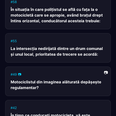
#58
În situaţia în care poliţistul se află cu faţa la o
motocicletă care se apropie, având braţul drept
întins orizontal, conducătorul acesteia trebuie:
#55
La intersecţia nedirijată dintre un drum comunal
şi unul local, prioritatea de trecere se acordă:
#49 📷
Motociclistul din imaginea alăturată depăşeşte
regulamentar?
#42
În timp ce conduceţi motocicleta, vă este