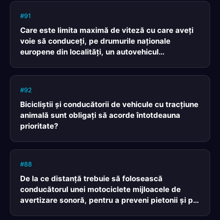
#91
Care este limita maximă de viteză cu care aveţi
voie să conduceţi, pe drumurile naţionale
europene din localităţi, un autovehicul
aparţinând subcategoriei A1?
#92
Bicicliştii şi conducătorii de vehicule cu tracţiune
animală sunt obligaţi să acorde întotdeauna
prioritate?
#88
De la ce distanţă trebuie să folosească
conducătorul unei motociclete mijloacele de
avertizare sonoră, pentru a preveni pietonii şi pe
ceilalţi conducători de vehicule?