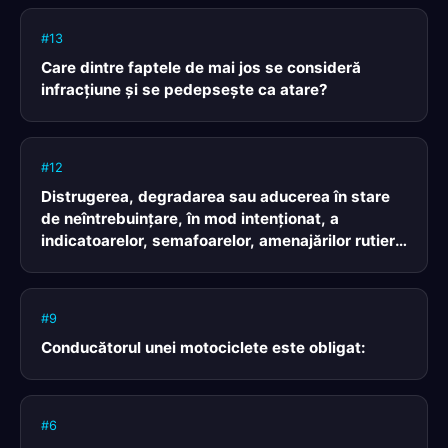
#13
Care dintre faptele de mai jos se consideră
infracţiune şi se pedepseşte ca atare?
#12
Distrugerea, degradarea sau aducerea în stare
de neîntrebuinţare, în mod intenţionat, a
indicatoarelor, semafoarelor, amenajărilor rutiere
se pedepseşte astfel:
#9
Conducătorul unei motociclete este obligat:
#6