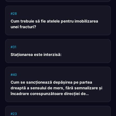
#28
Cum trebuie să fie atelele pentru imobilizarea
unei fracturi?
#31
Staţionarea este interzisă:
#40
Cum se sancţionează depăşirea pe partea
dreaptă a sensului de mers, fără semnalizare şi
încadrare corespunzătoare direcţiei de
deplasare?
#23