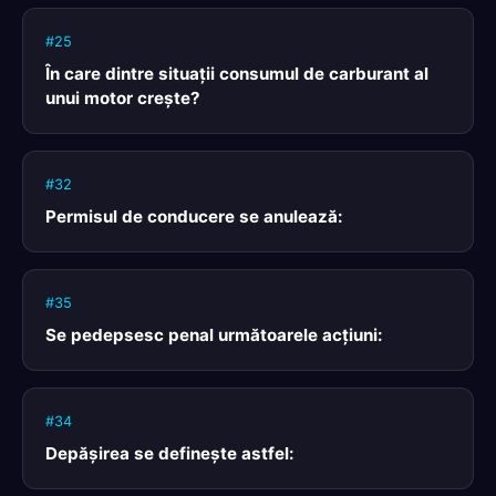
#25
În care dintre situaţii consumul de carburant al
unui motor creşte?
#32
Permisul de conducere se anulează:
#35
Se pedepsesc penal următoarele acţiuni:
#34
Depăşirea se defineşte astfel: