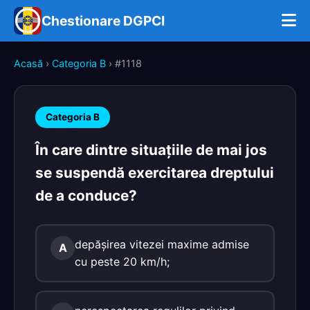
Chestionare DGPCI
Acasă
›
Categoria B
› #1118
Categoria B
În care dintre situaţiile de mai jos
se suspendă exercitarea dreptului
de a conduce?
depăşirea vitezei maxime admise
A
cu peste 20 km/h;