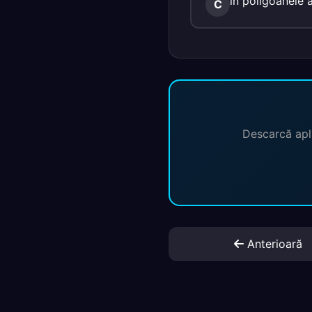
în poligoanele 
C
Descarcă apli
Anterioară