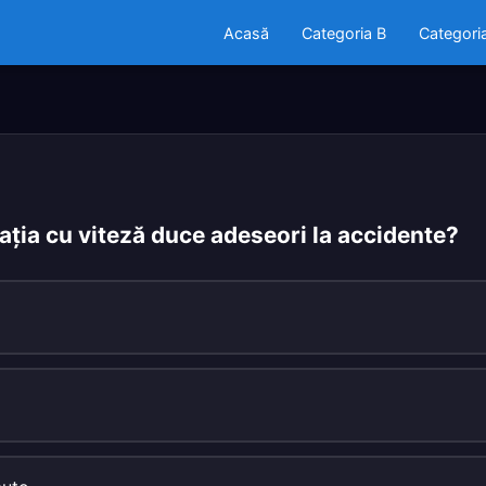
Acasă
Categoria B
Categori
ulaţia cu viteză duce adeseori la accidente?