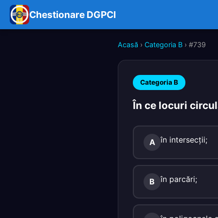
Chestionare DGPCI
Acasă
›
Categoria B
› #739
Categoria B
În ce locuri circ
în intersecţii;
A
în parcări;
B