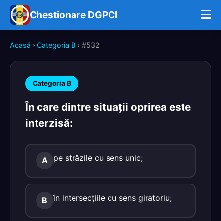
Chestionare DGPCI
Acasă
›
Categoria B
› #532
Categoria B
În care dintre situaţii oprirea este
interzisă:
pe străzile cu sens unic;
A
în intersecţiile cu sens giratoriu;
B