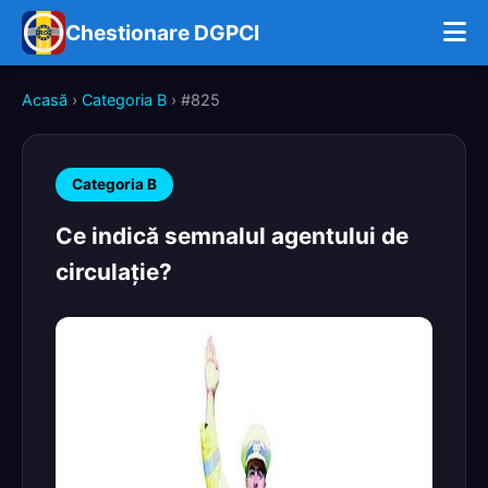
Chestionare DGPCI
Acasă
›
Categoria B
› #825
Categoria B
Ce indică semnalul agentului de
circulaţie?