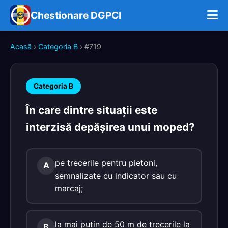
Chestionare DGPCI
Acasă
›
Categoria B
› #719
Categoria B
În care dintre situaţii este
interzisă depăşirea unui moped?
pe trecerile pentru pietoni,
A
semnalizate cu indicator sau cu
marcaj;
la mai puţin de 50 m de trecerile la
B