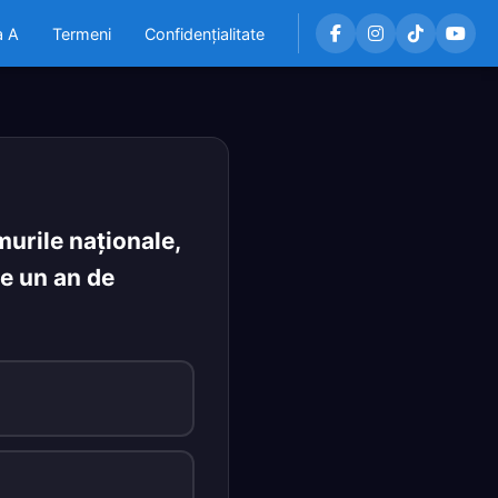
a A
Termeni
Confidențialitate
urile naţionale,
de un an de