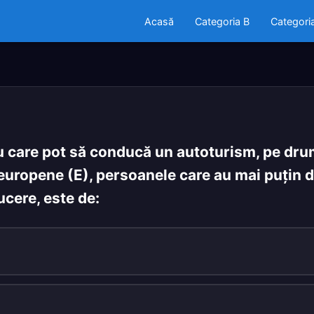
Acasă
Categoria B
Categori
 care pot să conducă un autoturism, pe drum
 europene (E), persoanele care au mai puţin 
cere, este de: