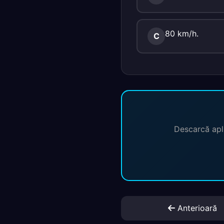
80 km/h.
C
Descarcă apli
Anterioară