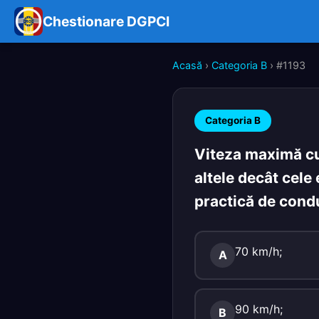
Chestionare DGPCI
Acasă
›
Categoria B
› #1193
Categoria B
Viteza maximă cu
altele decât cele
practică de condu
70 km/h;
A
90 km/h;
B