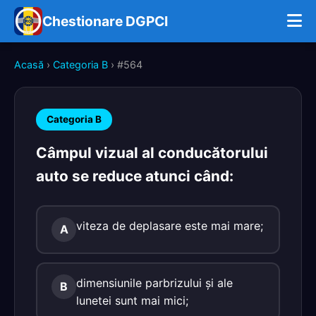
Chestionare DGPCI
Acasă
›
Categoria B
› #564
Categoria B
Câmpul vizual al conducătorului
auto se reduce atunci când:
viteza de deplasare este mai mare;
A
dimensiunile parbrizului şi ale
B
lunetei sunt mai mici;