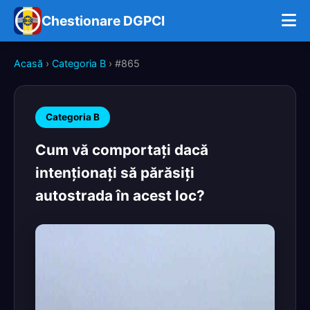
Chestionare DGPCI
Acasă
›
Categoria B
› #865
Categoria B
Cum vă comportaţi dacă
intenţionaţi să părăsiţi
autostrada în acest loc?