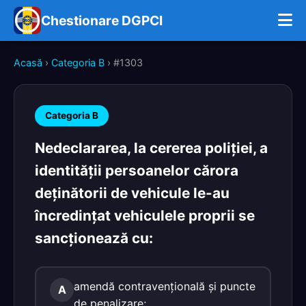
Chestionare DGPCI
Acasă
›
Categoria B
› #1303
Categoria B
Nedeclararea, la cererea poliţiei, a
identităţii persoanelor cărora
deţinătorii de vehicule le-au
încredinţat vehiculele proprii se
sancţionează cu:
amendă contravenţională şi puncte
A
de penalizare;