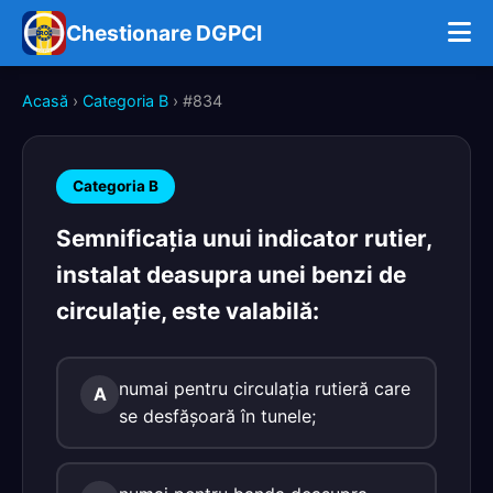
Chestionare DGPCI
Acasă
›
Categoria B
› #834
Categoria B
Semnificaţia unui indicator rutier,
instalat deasupra unei benzi de
circulaţie, este valabilă:
numai pentru circulaţia rutieră care
A
se desfăşoară în tunele;