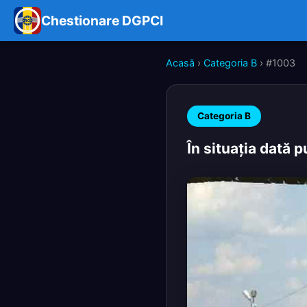
Chestionare DGPCI
Acasă
›
Categoria B
› #1003
Categoria B
În situaţia dată 