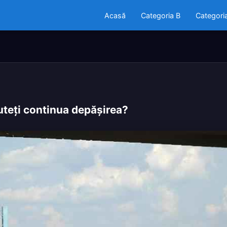
Acasă
Categoria B
Categori
puteţi continua depăşirea?