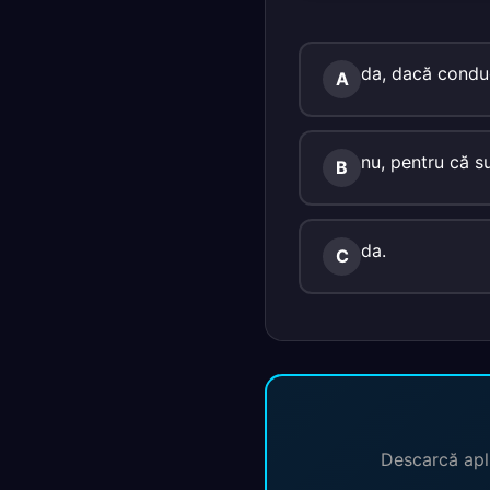
da, dacă condu
A
nu, pentru că su
B
da.
C
Descarcă apli