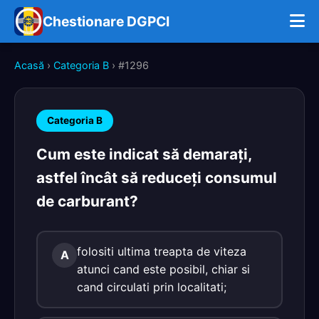
Chestionare DGPCI
Acasă
›
Categoria B
› #1296
Categoria B
Cum este indicat să demarați,
astfel încât să reduceți consumul
de carburant?
folositi ultima treapta de viteza
A
atunci cand este posibil, chiar si
cand circulati prin localitati;