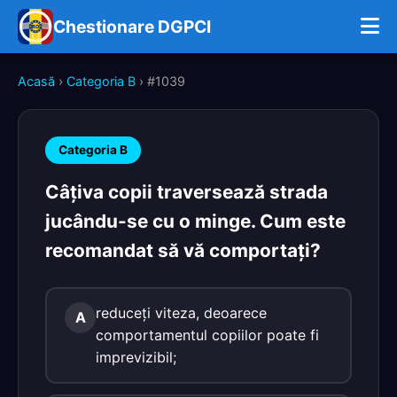
Chestionare DGPCI
Acasă
›
Categoria B
› #1039
Categoria B
Câţiva copii traversează strada
jucându-se cu o minge. Cum este
recomandat să vă comportaţi?
reduceţi viteza, deoarece
A
comportamentul copiilor poate fi
imprevizibil;