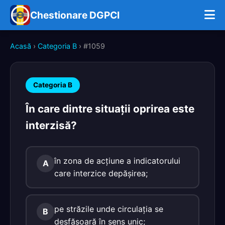
Chestionare DGPCI
Acasă
›
Categoria B
› #1059
Categoria B
În care dintre situaţii oprirea este
interzisă?
în zona de acţiune a indicatorului
A
care interzice depăşirea;
pe străzile unde circulaţia se
B
desfăşoară în sens unic;