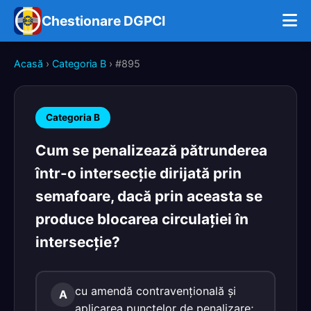
Chestionare DGPCI
Acasă
›
Categoria B
› #895
Categoria B
Cum se penalizează pătrunderea
într-o intersecţie dirijată prin
semafoare, dacă prin aceasta se
produce blocarea circulaţiei în
intersecţie?
cu amendă contravenţională şi
A
aplicarea punctelor de penalizare;