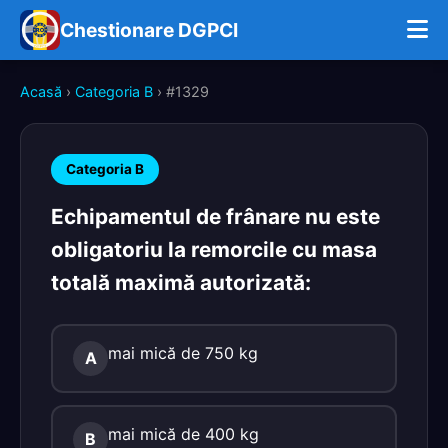
Chestionare DGPCI
Acasă
›
Categoria B
› #1329
Categoria B
Echipamentul de frânare nu este
obligatoriu la remorcile cu masa
totală maximă autorizată:
mai mică de 750 kg
A
mai mică de 400 kg
B