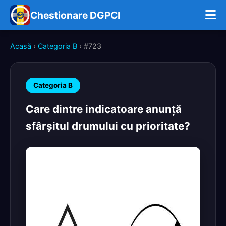
Chestionare DGPCI
Acasă
›
Categoria B
› #723
Categoria B
Care dintre indicatoare anunţă
sfârşitul drumului cu prioritate?