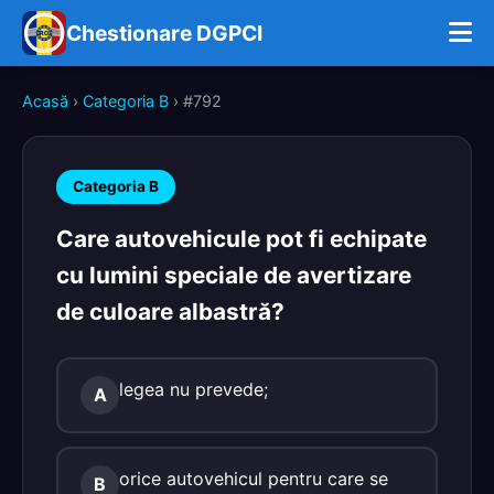
Chestionare DGPCI
Acasă
›
Categoria B
› #792
Categoria B
Care autovehicule pot fi echipate
cu lumini speciale de avertizare
de culoare albastră?
legea nu prevede;
A
orice autovehicul pentru care se
B