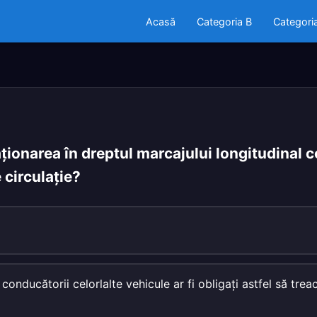
Acasă
Categoria B
Categori
aţionarea în dreptul marcajului longitudinal c
 circulaţie?
conducătorii celorlalte vehicule ar fi obligaţi astfel să tre