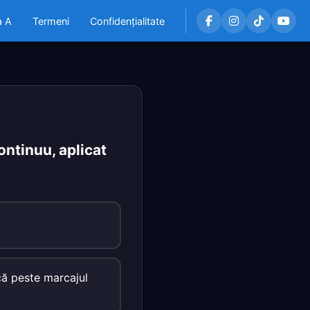
a A
Termeni
Confidențialitate
ontinuu, aplicat
acă peste marcajul