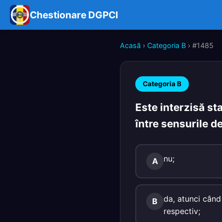
Chestionare DGPCI
Acasă
›
Categoria B
› #1485
Categoria B
Este interzisă st
între sensurile de
nu;
A
da, atunci când 
B
respectiv;