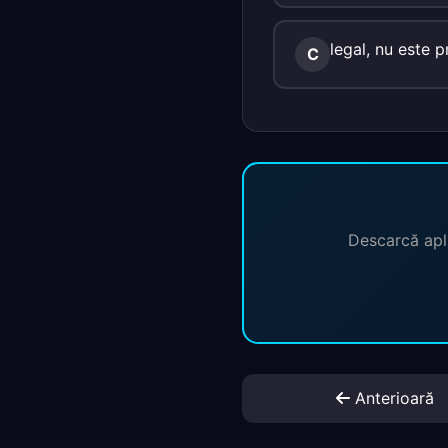
legal, nu este p
C
Descarcă apli
Anterioară