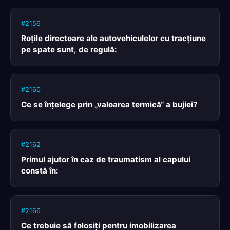
#2156
Roţile directoare ale autovehiculelor cu tracţiune
pe spate sunt, de regulă:
#2160
Ce se înţelege prin „valoarea termică“ a bujiei?
#2162
Primul ajutor în caz de traumatism al capului
constă în:
#2166
Ce trebuie să folosiţi pentru imobilizarea