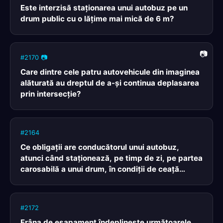
Este interzisă staţionarea unui autobuz pe un
drum public cu o lăţime mai mică de 6 m?
#2170 📷
Care dintre cele patru autovehicule din imaginea
alăturată au dreptul de a-şi continua deplasarea
prin intersecţie?
#2164
Ce obligaţii are conducătorul unui autobuz,
atunci când staţionează, pe timp de zi, pe partea
carosabilă a unui drum, în condiţii de ceaţă
densă?
#2172
Frâna de eşapament îndeplineşte următoarele