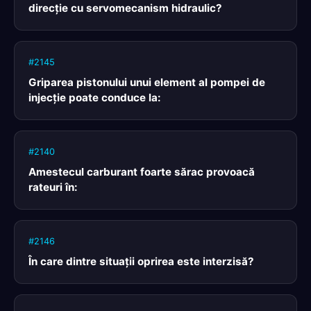
direcţie cu servomecanism hidraulic?
#2145
Griparea pistonului unui element al pompei de
injecţie poate conduce la:
#2140
Amestecul carburant foarte sărac provoacă
rateuri în:
#2146
În care dintre situaţii oprirea este interzisă?