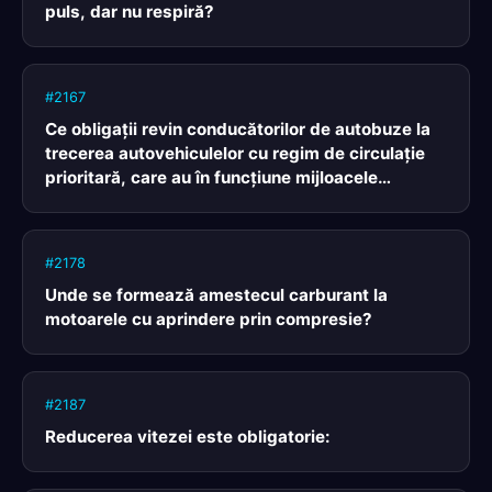
puls, dar nu respiră?
#2167
Ce obligaţii revin conducătorilor de autobuze la
trecerea autovehiculelor cu regim de circulaţie
prioritară, care au în funcţiune mijloacele
speciale de avertizare luminoasă de culoare
albastră şi pe cele de avertizare sonoră?
#2178
Unde se formează amestecul carburant la
motoarele cu aprindere prin compresie?
#2187
Reducerea vitezei este obligatorie: