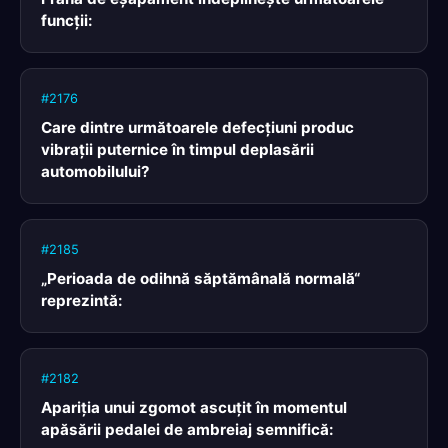
funcţii:
#2176
Care dintre următoarele defecţiuni produc
vibraţii puternice în timpul deplasării
automobilului?
#2185
„Perioada de odihnă săptămânală normală“
reprezintă:
#2182
Apariţia unui zgomot ascuţit în momentul
apăsării pedalei de ambreiaj semnifică: