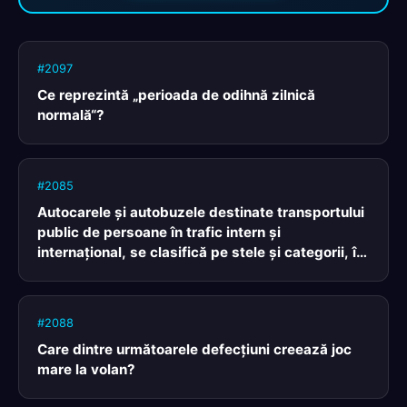
#2097
Ce reprezintă „perioada de odihnă zilnică
normală“?
#2085
Autocarele şi autobuzele destinate transportului
public de persoane în trafic intern şi
internaţional, se clasifică pe stele şi categorii, în
funcţie de:
#2088
Care dintre următoarele defecţiuni creează joc
mare la volan?