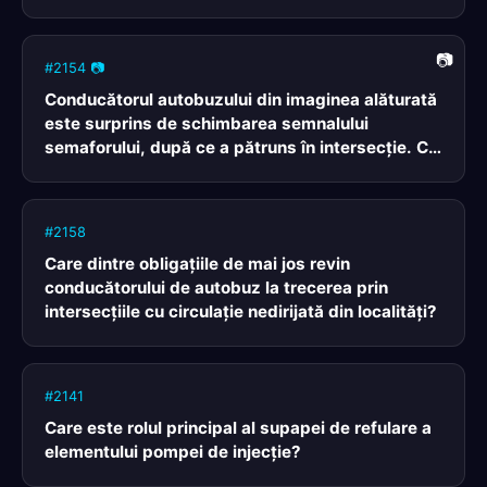
merge neregulat, „bate“ şi scoate mult fum?
#2154 📷
Conducătorul autobuzului din imaginea alăturată
este surprins de schimbarea semnalului
semaforului, după ce a pătruns în intersecţie. Ce
trebuie să facă în acest caz?
#2158
Care dintre obligaţiile de mai jos revin
conducătorului de autobuz la trecerea prin
intersecţiile cu circulaţie nedirijată din localităţi?
#2141
Care este rolul principal al supapei de refulare a
elementului pompei de injecţie?