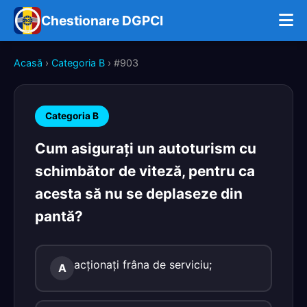
Chestionare DGPCI
Acasă
›
Categoria B
› #903
Categoria B
Cum asiguraţi un autoturism cu
schimbător de viteză, pentru ca
acesta să nu se deplaseze din
pantă?
acţionaţi frâna de serviciu;
A