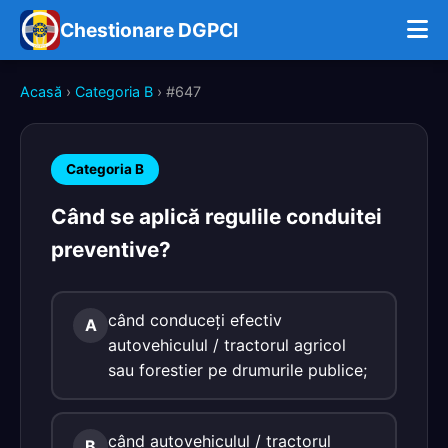
Chestionare DGPCI
Acasă
›
Categoria B
› #647
Categoria B
Când se aplică regulile conduitei
preventive?
când conduceți efectiv
A
autovehiculul / tractorul agricol
sau forestier pe drumurile publice;
când autovehiculul / tractorul
B