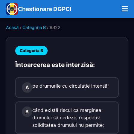
Chestionare DGPCI
Acasă
›
Categoria B
› #622
Categoria B
Întoarcerea este interzisă:
pe drumurile cu circulaţie intensă;
A
când există riscul ca marginea
B
drumului să cedeze, respectiv
soliditatea drumului nu permite;