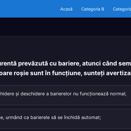
Acasă
Categoria B
Categori
urentă prevăzută cu bariere, atunci când sem
are roşie sunt în funcţiune, sunteţi avertiza
nchidere şi deschidere a barierelor nu funcţionează normal;
ie, urmând ca barierele să se închidă automat;