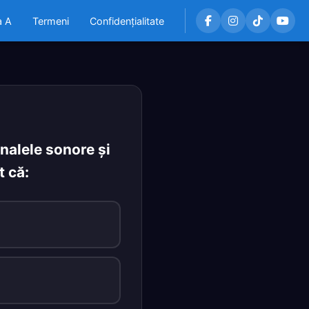
a A
Termeni
Confidențialitate
nalele sonore şi
t că: