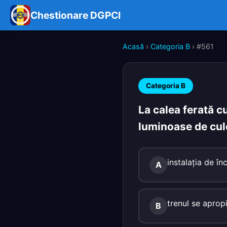
Chestionare DGPCI
Acasă
›
Categoria B
› #561
Categoria B
La calea ferată c
luminoase de culo
instalaţia de î
A
trenul se aprop
B