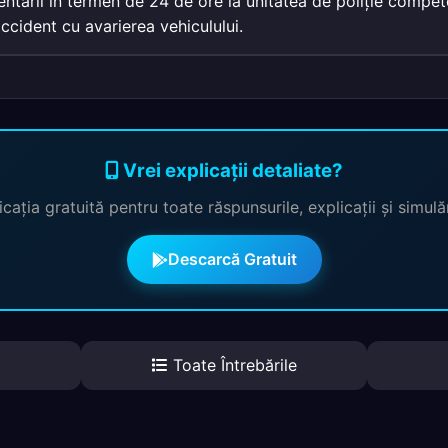
entării în termen de 24 de ore la unitatea de poliție compe
ccident cu avarierea vehiculului.
Vrei explicații detaliate?
cația gratuită pentru toate răspunsurile, explicații și simul
Descarcă Gratuit
Toate Întrebările