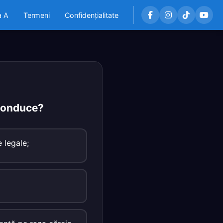
a A
Termeni
Confidențialitate
 conduce?
 legale;