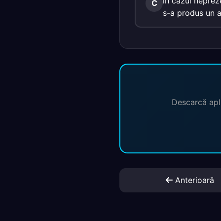
în cazul neprez
C
s-a produs un a
Descarcă apli
Anterioară