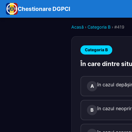
Chestionare DGPCI
Acasă
›
Categoria B
› #419
Categoria B
În care dintre si
în cazul depăși
A
în cazul neoprir
B