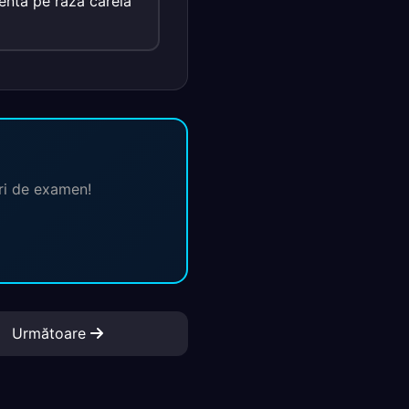
tentă pe raza căreia
ări de examen!
Următoare