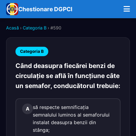
Chestionare DGPCI
Acasă
›
Categoria B
› #590
Categoria B
Când deasupra fiecărei benzi de
circulaţie se află în funcţiune câte
un semafor, conducătorul trebuie:
să respecte semnificaţia
A
semnalului luminos al semaforului
instalat deasupra benzii din
stânga;