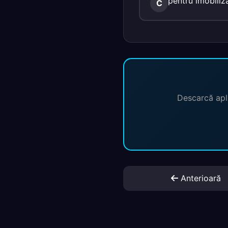
pentru imobiliza
C
Descarcă apli
Anterioară