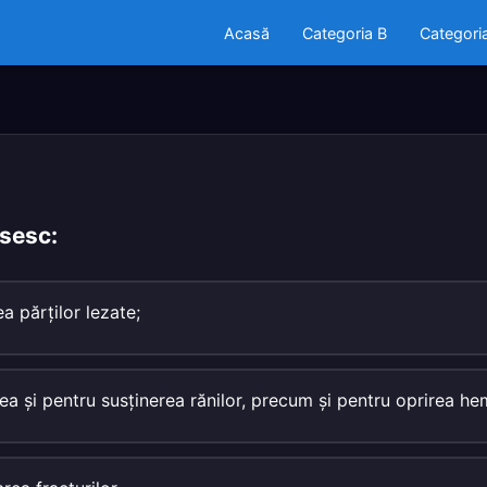
Acasă
Categoria B
Categori
osesc:
a părţilor lezate;
ea şi pentru susţinerea rănilor, precum şi pentru oprirea hem