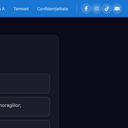
a A
Termeni
Confidențialitate
oragiilor;