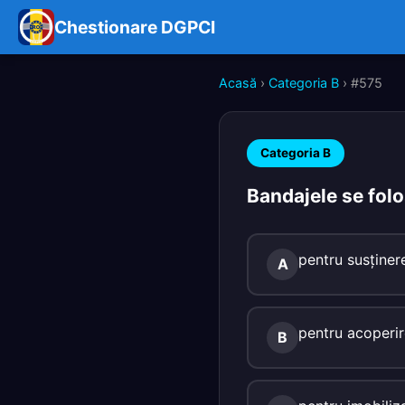
Chestionare DGPCI
Acasă
›
Categoria B
› #575
Categoria B
Bandajele se fol
pentru susţinere
A
pentru acoperir
B