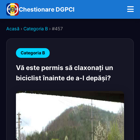
Chestionare DGPCI
Acasă
›
Categoria B
› #457
Categoria B
Vă este permis să claxonaţi un
biciclist înainte de a-l depăşi?