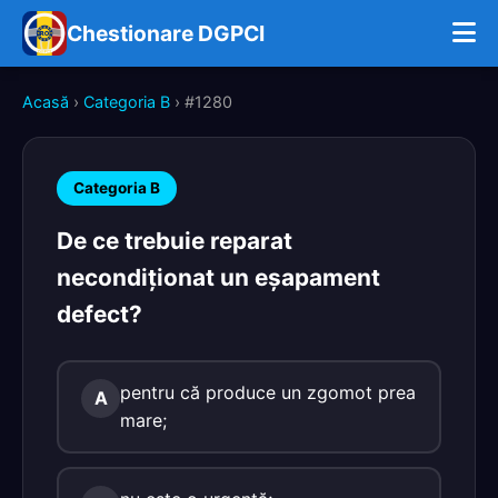
Chestionare DGPCI
Acasă
›
Categoria B
› #1280
Categoria B
De ce trebuie reparat
necondiţionat un eşapament
defect?
pentru că produce un zgomot prea
A
mare;