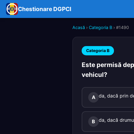
Chestionare DGPCI
Acasă
›
Categoria B
› #1490
Categoria B
Este permisă depă
vehicul?
da, dacă prin d
A
da, dacă drumul
B