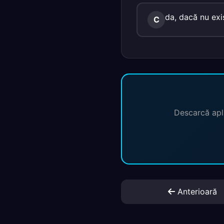
da, dacă nu exis
C
Descarcă apli
Anterioară