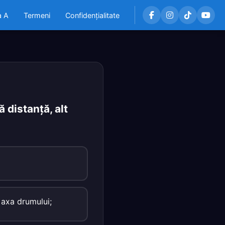
a A
Termeni
Confidențialitate
 distanţă, alt
 axa drumului;