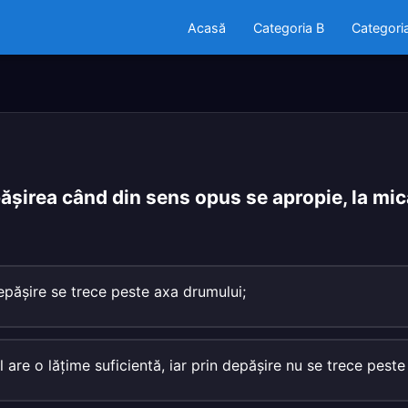
Acasă
Categoria B
Categori
şirea când din sens opus se apropie, la mică
epăşire se trece peste axa drumului;
 are o lăţime suficientă, iar prin depăşire nu se trece peste