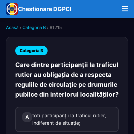
Chestionare DGPCI
Acasă
›
Categoria B
› #1215
Categoria B
Care dintre participanţii la traficul
rutier au obligaţia de a respecta
regulile de circulaţie pe drumurile
publice din interiorul localităţilor?
toţi participanţii la traficul rutier,
A
indiferent de situaţie;