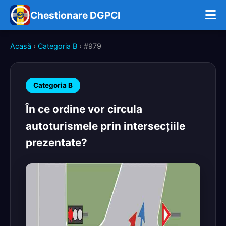
Chestionare DGPCI
Acasă
›
Categoria B
› #979
Categoria B
În ce ordine vor circula
autoturismele prin intersecţiile
prezentate?