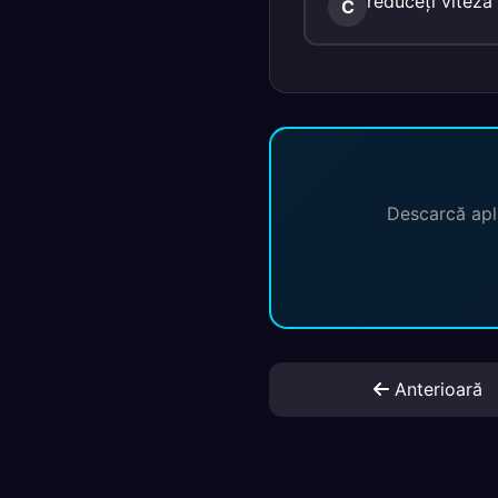
reduceţi viteza 
C
Descarcă apli
Anterioară