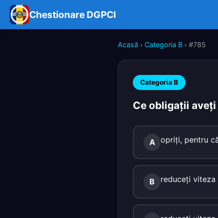
Chestionare DGPCI
Acasă
›
Categoria B
› #785
Categoria B
Ce obligaţii aveţ
opriţi, pentru că
A
reduceţi viteza 
B