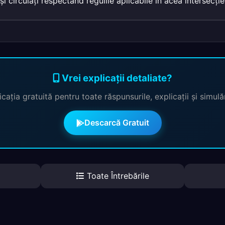
şi circulaţi respectând regulile aplicabile în acea intersecţie
Vrei explicații detaliate?
cația gratuită pentru toate răspunsurile, explicații și simul
Descarcă Gratuit
Toate Întrebările