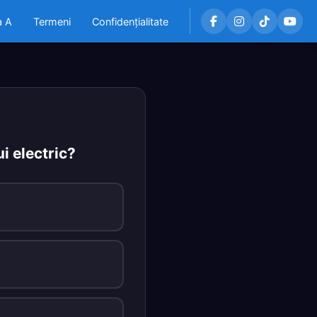
a A
Termeni
Confidențialitate
i electric?