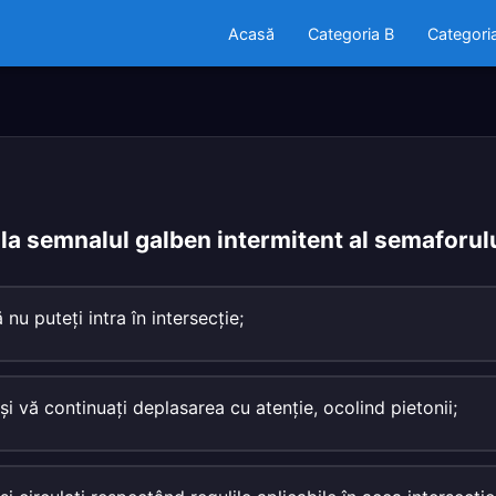
Acasă
Categoria B
Categori
i la semnalul galben intermitent al semaforulu
 nu puteţi intra în intersecţie;
şi vă continuaţi deplasarea cu atenţie, ocolind pietonii;