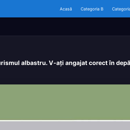
Acasă
Categoria B
Categori
ismul albastru. V-aţi angajat corect în dep