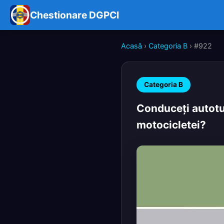
Chestionare DGPCI
Acasă
›
Categoria B
› #922
Categoria B
Conduceţi autotur
motocicletei?