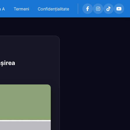
a A
Termeni
Confidențialitate
ăşirea