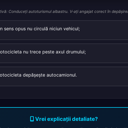
tivă: Conduceţi autoturismul albastru. V-aţi angajat corect în depăşir
n sens opus nu circulă niciun vehicul;
tocicleta nu trece peste axul drumului;
otocicleta depăşeşte autocamionul.
Vrei explicații detaliate?