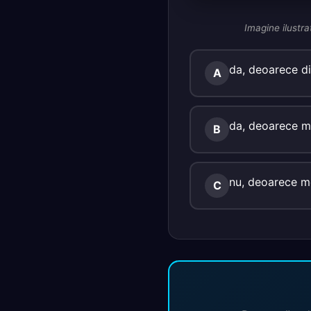
Imagine ilustra
da, deoarece di
A
da, deoarece mo
B
nu, deoarece m
C