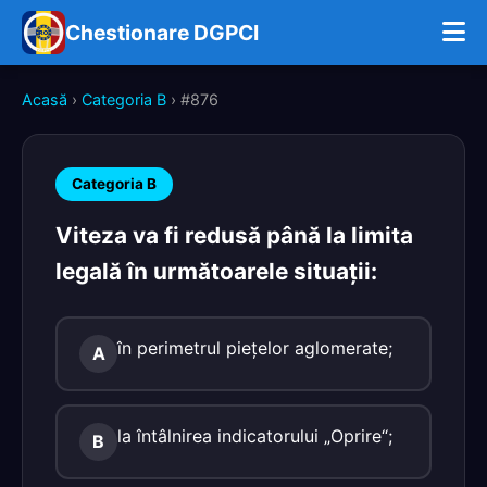
Chestionare DGPCI
Acasă
›
Categoria B
› #876
Categoria B
Viteza va fi redusă până la limita
legală în următoarele situaţii:
în perimetrul pieţelor aglomerate;
A
la întâlnirea indicatorului „Oprire“;
B