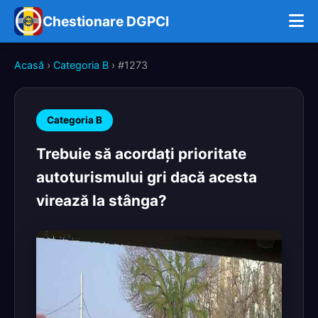
Chestionare DGPCI
Acasă
›
Categoria B
› #1273
Categoria B
Trebuie să acordaţi prioritate
autoturismului gri dacă acesta
virează la stânga?