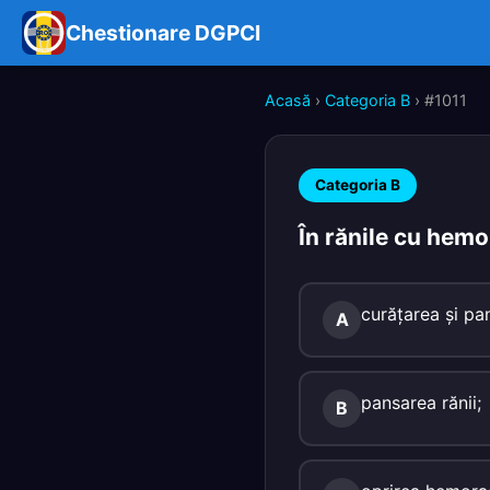
Chestionare DGPCI
Acasă
›
Categoria B
› #1011
Categoria B
În rănile cu hemor
curăţarea şi pan
A
pansarea rănii;
B