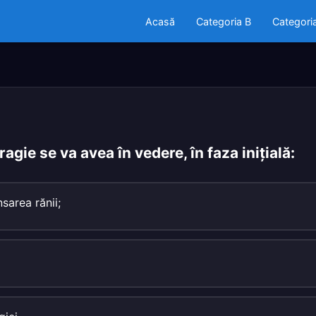
Acasă
Categoria B
Categori
agie se va avea în vedere, în faza iniţială:
sarea rănii;