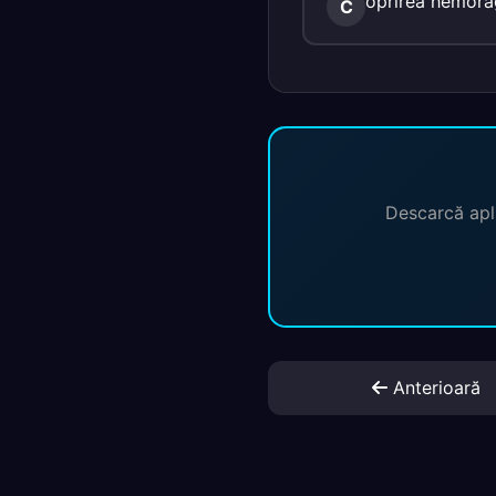
oprirea hemorag
C
Descarcă apli
Anterioară