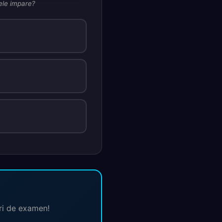
lele impare?
ări de examen!