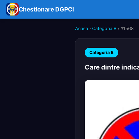
Chestionare DGPCI
Acasă
›
Categoria B
› #1568
Categoria B
Care dintre indic