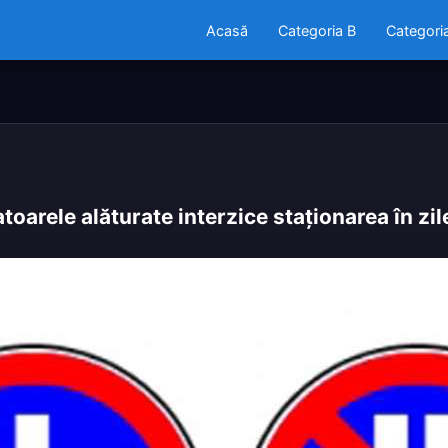
Acasă
Categoria B
Categori
atoarele alăturate interzice staţionarea în zi