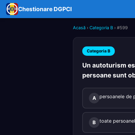
Chestionare DGPCI
Acasă
›
Categoria B
› #599
Categoria B
Un autoturism est
persoane sunt ob
persoanele de p
A
toate persoanel
B