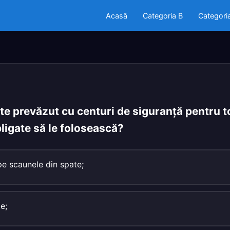
Acasă
Categoria B
Categori
e prevăzut cu centuri de siguranţă pentru to
ligate să le folosească?
e scaunele din spate;
e;