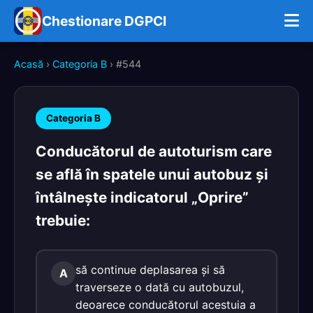
Chestionare DGPCI
Acasă
›
Categoria B
› #544
Categoria B
Conducătorul de autoturism care
se află în spatele unui autobuz şi
întâlneşte indicatorul „Oprire”
trebuie:
să continue deplasarea şi să
A
traverseze o dată cu autobuzul,
deoarece conducătorul acestuia a