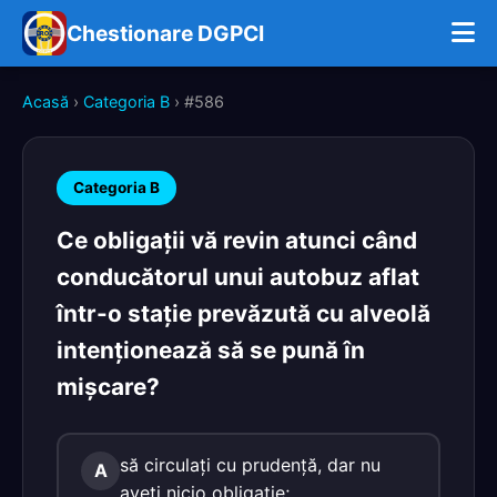
Chestionare DGPCI
Acasă
›
Categoria B
› #586
Categoria B
Ce obligaţii vă revin atunci când
conducătorul unui autobuz aflat
într-o staţie prevăzută cu alveolă
intenţionează să se pună în
mişcare?
să circulaţi cu prudenţă, dar nu
A
aveţi nicio obligaţie;