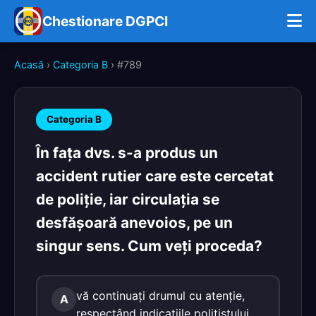
Chestionare DGPCI
Acasă
›
Categoria B
› #789
Categoria B
În faţa dvs. s-a produs un
accident rutier care este cercetat
de poliţie, iar circulaţia se
desfăşoară anevoios, pe un
singur sens. Cum veţi proceda?
vă continuaţi drumul cu atenţie,
A
respectând indicaţiile poliţistului