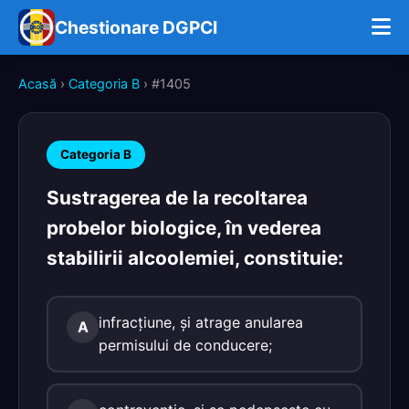
Chestionare DGPCI
Acasă
›
Categoria B
› #1405
Categoria B
Sustragerea de la recoltarea
probelor biologice, în vederea
stabilirii alcoolemiei, constituie:
infracţiune, şi atrage anularea
A
permisului de conducere;