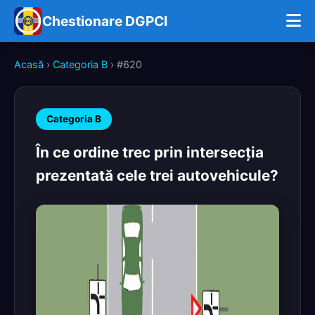
Chestionare DGPCI
Acasă
›
Categoria B
› #620
Categoria B
În ce ordine trec prin intersecţia
prezentată cele trei autovehicule?