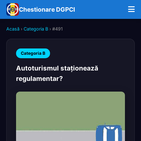
Chestionare DGPCI
Acasă
›
Categoria B
› #491
Categoria B
Autoturismul staţionează
regulamentar?