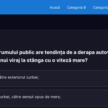
Acasă
Categoria B
Categori
rumului public are tendinţa de a derapa autov
unui viraj la stânga cu o viteză mare?
tre exteriorul curbei;
 curbei, către sensul opus de mers;