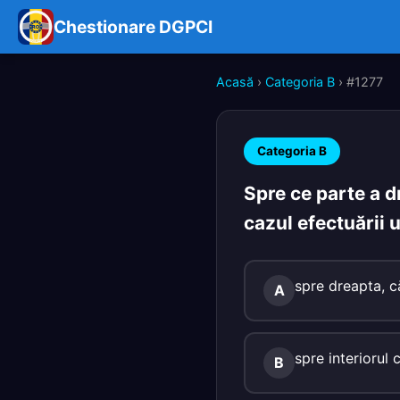
Chestionare DGPCI
Acasă
›
Categoria B
› #1277
Categoria B
Spre ce parte a d
cazul efectuării 
spre dreapta, că
A
spre interiorul
B