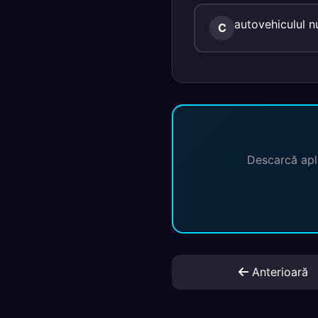
autovehiculul nu
C
Descarcă apli
Anterioară