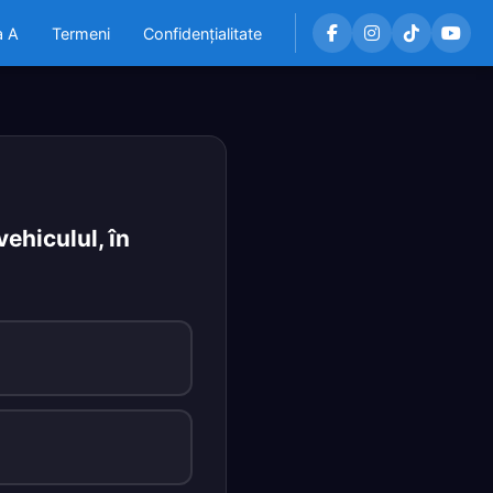
a A
Termeni
Confidențialitate
ehiculul, în