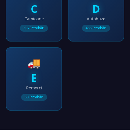
C
D
Camioane
Autobuze
507 întrebări
466 întrebări
🚚
E
Remorci
68 întrebări