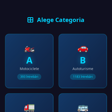
Alege Categoria
🏍️
🚗
A
B
Motociclete
Autoturisme
393 întrebări
1183 întrebări
🚛
🚌