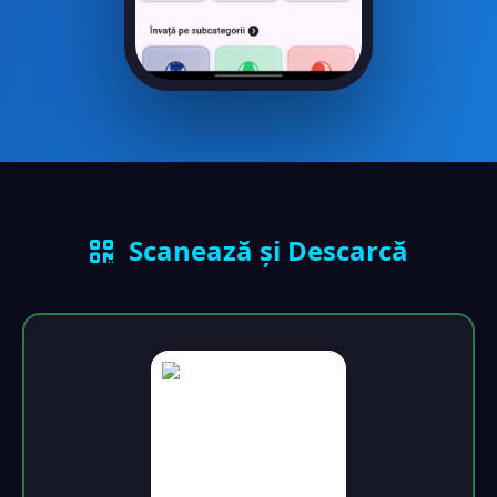
Captură de ecran a aplicației Chestionare DG
Scanează și Descarcă