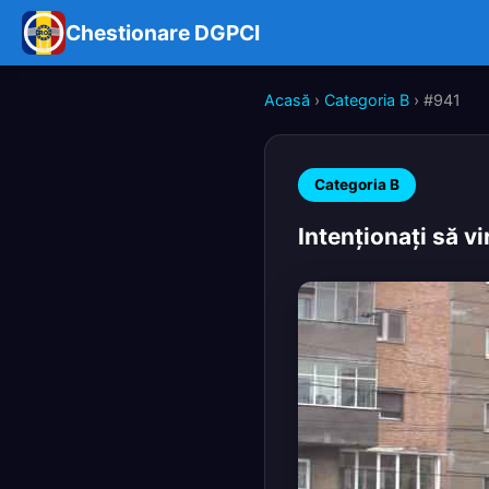
Chestionare DGPCI
Acasă
›
Categoria B
› #941
Categoria B
Intenţionaţi să v