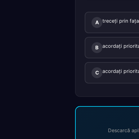
treceţi prin faţa
A
acordaţi priorit
B
acordaţi priorit
C
Descarcă apli