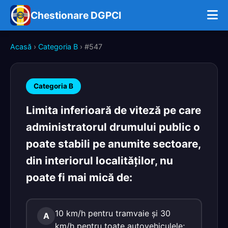
Chestionare DGPCI
Acasă
›
Categoria B
› #547
Categoria B
Limita inferioară de viteză pe care
administratorul drumului public o
poate stabili pe anumite sectoare,
din interiorul localităţilor, nu
poate fi mai mică de:
10 km/h pentru tramvaie şi 30
A
km/h pentru toate autovehiculele;